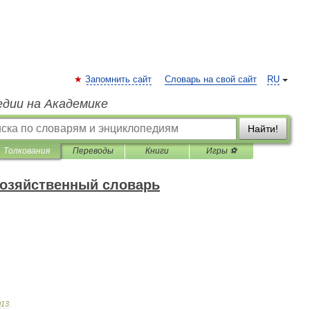
Запомнить сайт
Словарь на свой сайт
RU
едии на Академике
Найти!
Толкования
Переводы
Книги
Игры ⚽
хозяйственный словарь
013
.