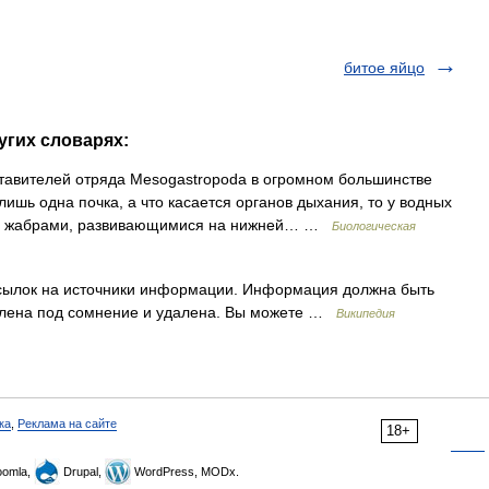
битое яйцо
угих словарях:
телей отряда Mesogastropoda в огромном большинстве
ишь одна почка, а что касается органов дыхания, то у водных
ми жабрами, развивающимися на нижней… …
Биологическая
ссылок на источники информации. Информация должна быть
влена под сомнение и удалена. Вы можете …
Википедия
ка
,
Реклама на сайте
18+
omla,
Drupal,
WordPress, MODx.