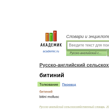
Словари и энциклоп
academic.ru
Русско-английский сельскохозяйственный словарь
Русско-английский сельско
битиний
Толкование
Перевод
битиний
bitini
mollusc
Русско
-
английский
сельскохозяйственный
словарь
.
2