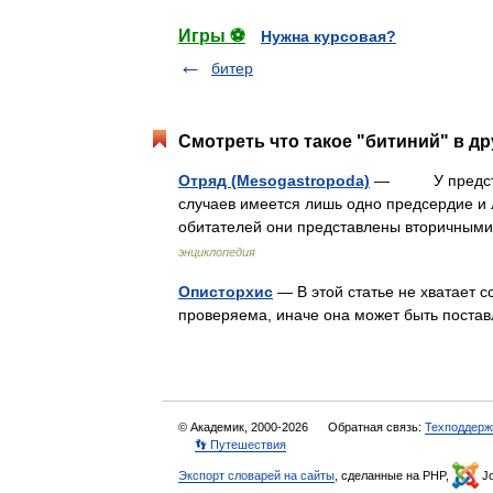
Игры ⚽
Нужна курсовая?
битер
Смотреть что такое "битиний" в др
Отряд (Mesogastropoda)
— У представи
случаев имеется лишь одно предсердие и л
обитателей они представлены вторичны
энциклопедия
Описторхис
— В этой статье не хватает 
проверяема, иначе она может быть поста
© Академик, 2000-2026
Обратная связь:
Техподдерж
👣 Путешествия
Экспорт словарей на сайты
, сделанные на PHP,
Jo